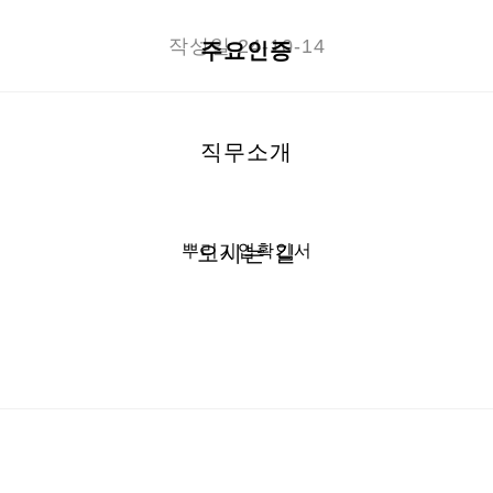
작성일
24-10-14
주요인증
직무소개
뿌리기업확인서
오시는 길