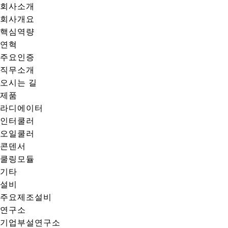
회사소개
회사개요
핵심역량
연혁
주요인증
직무소개
오시는 길
제품
라디에이터
인터쿨러
오일쿨러
콘덴서
쿨링모듈
기타
설비
주요제조설비
연구소
기업부설연구소