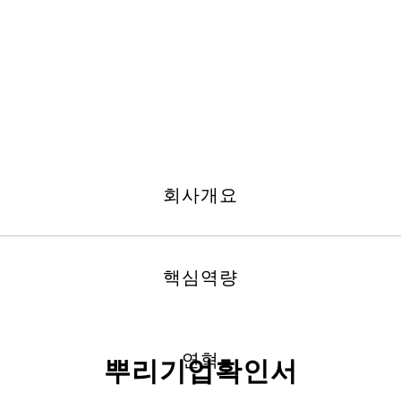
회사개요
핵심역량
연혁
뿌리기업확인서